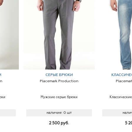
И
СЕРЫЕ БРЮКИ
КЛАССИЧЕ
on
Placemark Production
Placemar
юки
Мужские серые брюки
Классически
наличие:
0 шт
нали
2 500
руб.
5 2