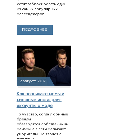
хотят заблокировать один
из самых популярных
мессенджеров.
...
ПОДРОБНЕЕ
2 августа 2017
Как возникают мемы и
смешные инстаграм-
аккаунты о моде
То чувство, когда любимые
бренды
обзаводятся собственными
мемами, а в сети мелькают
уморительные stories с