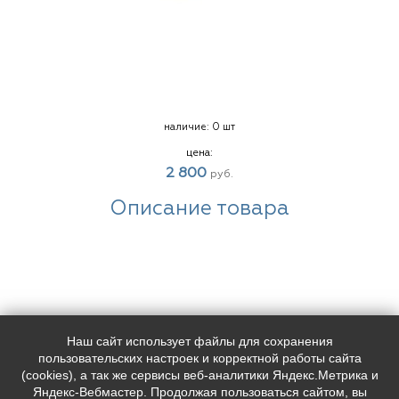
наличие:
0 шт
цена:
2 800
руб.
Описание товара
Наш сайт использует файлы для сохранения
Наш адрес:
Контакты:
пользовательских настроек и корректной работы сайта
Индекс, Санкт-Петербург,
+7 (
812
) 0000000
(cookies), а так же сервисы веб-аналитики Яндекс.Метрика и
Лиговский пр. 228
+7 (
812
) 0000000
Яндекс-Вебмастер. Продолжая пользоваться сайтом, вы
support@placemark.ru