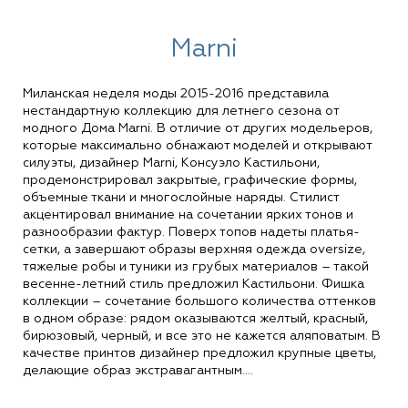
Marni
Миланская неделя моды 2015-2016 представила
нестандартную коллекцию для летнего сезона от
модного Дома Marni. В отличие от других модельеров,
которые максимально обнажают моделей и открывают
силуэты, дизайнер Marni, Консуэло Кастильони,
продемонстрировал закрытые, графические формы,
объемные ткани и многослойные наряды. Стилист
акцентировал внимание на сочетании ярких тонов и
разнообразии фактур. Поверх топов надеты платья-
сетки, а завершают образы верхняя одежда oversize,
тяжелые робы и туники из грубых материалов – такой
весенне-летний стиль предложил Кастильони. Фишка
коллекции – сочетание большого количества оттенков
в одном образе: рядом оказываются желтый, красный,
бирюзовый, черный, и все это не кажется аляповатым. В
качестве принтов дизайнер предложил крупные цветы,
делающие образ экстравагантным....