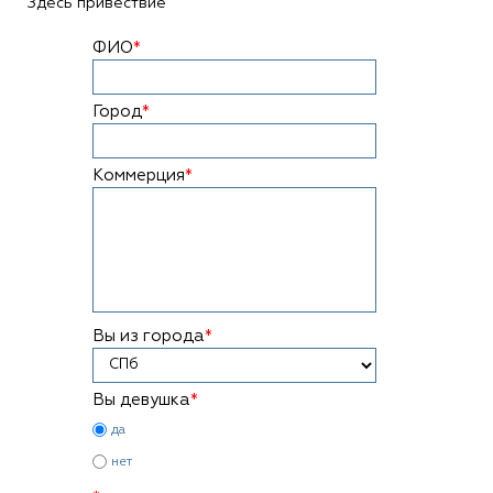
Здесь привествие
ФИО
*
Город
*
Коммерция
*
Вы из города
*
Вы девушка
*
да
нет